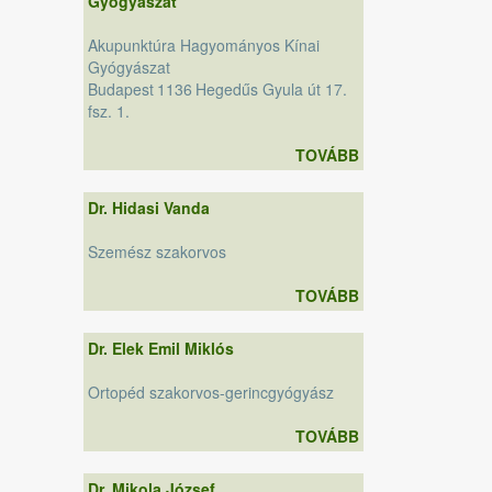
Gyógyászat
Akupunktúra Hagyományos Kínai
Gyógyászat
Budapest
1136
Hegedűs Gyula út 17.
fsz. 1.
TOVÁBB
Dr. Hidasi Vanda
Szemész szakorvos
TOVÁBB
Dr. Elek Emil Miklós
Ortopéd szakorvos-gerincgyógyász
TOVÁBB
Dr. Mikola József