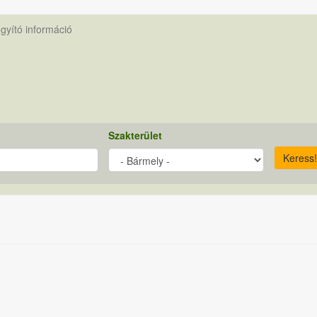
gyító információ
Szakterület
Keress!