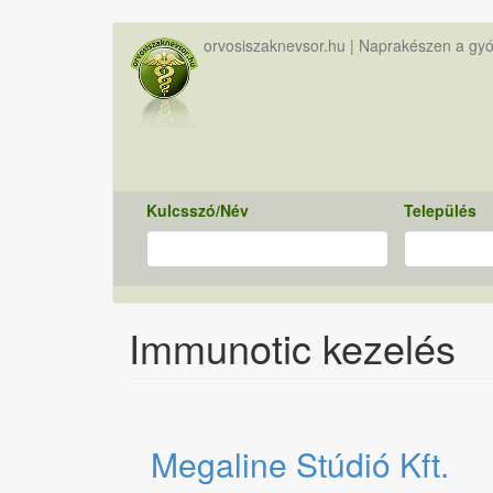
Ugrás
orvosiszaknevsor.hu | Naprakészen a gyó
a
tartalomra
Kulcsszó/Név
Település
Immunotic kezelés
Megaline Stúdió Kft.