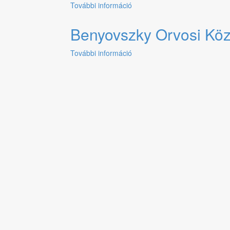
További információ
Megaline
Stúdió
Kft.
Benyovszky Orvosi Kö
tartalommal
kapcsolatosan
További információ
Benyovszky
Orvosi
Központ
tartalommal
kapcsolatosan