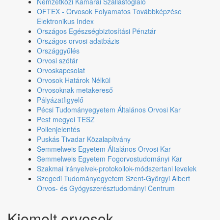
Nemzetközi Kamarai Szállásfoglaló
OFTEX - Orvosok Folyamatos Továbbképzése
Elektronikus Index
Országos Egészségbiztosítási Pénztár
Országos orvosi adatbázis
Országgyűlés
Orvosi szótár
Orvoskapcsolat
Orvosok Határok Nélkül
Orvosoknak metakereső
Pályázatfigyelő
Pécsi Tudományegyetem Általános Orvosi Kar
Pest megyei TESZ
Pollenjelentés
Puskás Tivadar Közalapítvány
Semmelweis Egyetem Általános Orvosi Kar
Semmelweis Egyetem Fogorvostudományi Kar
Szakmai irányelvek-protokollok-módszertani levelek
Szegedi Tudományegyetem Szent-Györgyi Albert
Orvos- és Gyógyszerésztudományi Centrum
Kiemelt orvosok