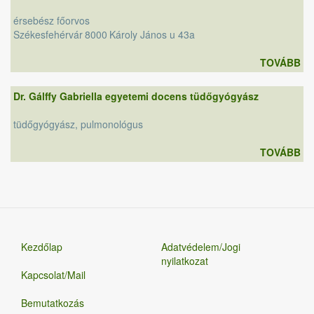
érsebész főorvos
Székesfehérvár
8000
Károly János u 43a
TOVÁBB
Dr. Gálffy Gabriella egyetemi docens tüdőgyógyász
tüdőgyógyász, pulmonológus
TOVÁBB
Kezdőlap
Adatvédelem/Jogi
nyilatkozat
Kapcsolat/Mail
Bemutatkozás