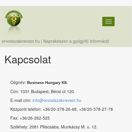
Ugrás
a
tartalomra
Toggle navig
orvosiszaknevsor.hu | Naprakészen a gyógyító információ
Kapcsolat
Cégnév:
Business Hungary Kft.
Cím: 1031 Budapest, Bécsi út 120.
E-mail cím:
info@orvosiszaknevsor.hu
Központi telefon: +36/20-378-26-68, +36/20-378-27-78
Fax: +36/26-262-525
Székhely: 2081 Piliscsaba, Munkácsy M. u. 12.