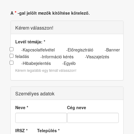
*
A
-gal jelölt mezők kitöltése kötelező.
Kérem válasszon!
Levél témája:
*
-Kapcsolatfelvétel
-Előregisztráió
-Banner
feladás
-Információ kérés
-Visszajelzés
-Hibabejelentés
-Egyéb
Kérem legalább egy témát válasszon!
Személyes adatok
Neve
*
Cég neve
IRSZ
*
Település
*