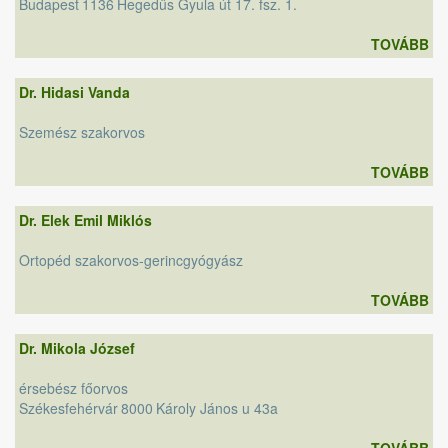
Budapest
1136
Hegedűs Gyula út 17. fsz. 1.
TOVÁBB
Dr. Hidasi Vanda
Szemész szakorvos
TOVÁBB
Dr. Elek Emil Miklós
Ortopéd szakorvos-gerincgyógyász
TOVÁBB
Dr. Mikola József
érsebész főorvos
Székesfehérvár
8000
Károly János u 43a