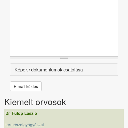
Megjelenítés
Képek / dokumentumok csatolása
E-mail küldés
Kiemelt orvosok
Dr. Fülöp László
természetgyógyászat