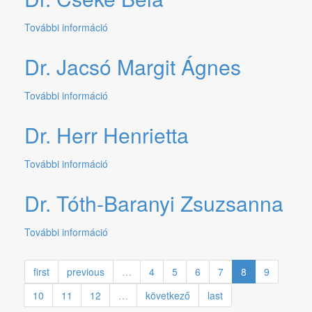
tartalommal
kapcsolatosan
További információ
Dr.
Cseke
Béla
Dr. Jacsó Margit Ágnes
tartalommal
kapcsolatosan
További információ
Dr.
Jacsó
Margit
Dr. Herr Henrietta
Ágnes
tartalommal
További információ
Dr.
kapcsolatosan
Herr
Henrietta
Dr. Tóth-Baranyi Zsuzsanna
tartalommal
kapcsolatosan
További információ
Dr.
Tóth-
Baranyi
first
previous
…
4
5
6
7
8
9
Zsuzsanna
tartalommal
10
11
12
…
következő
last
kapcsolatosan