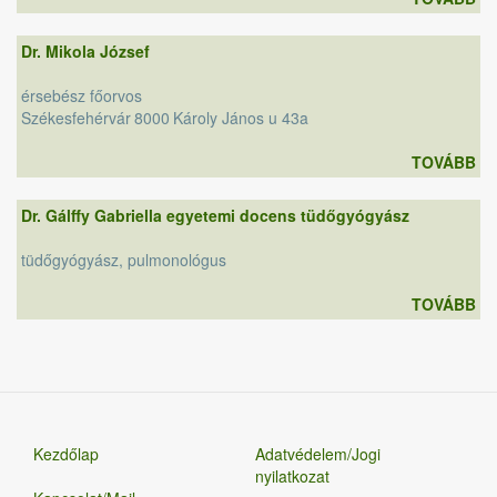
Dr. Mikola József
érsebész főorvos
Székesfehérvár
8000
Károly János u 43a
TOVÁBB
Dr. Gálffy Gabriella egyetemi docens tüdőgyógyász
tüdőgyógyász, pulmonológus
TOVÁBB
Kezdőlap
Adatvédelem/Jogi
nyilatkozat