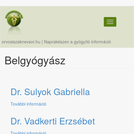
Ugrás
a
tartalomra
Toggle navig
orvosiszaknevsor.hu | Naprakészen a gyógyító információ
Belgyógyász
Dr. Sulyok Gabriella
További információ
Dr.
Sulyok
Gabriella
Dr. Vadkerti Erzsébet
tartalommal
kapcsolatosan
További információ
Dr.