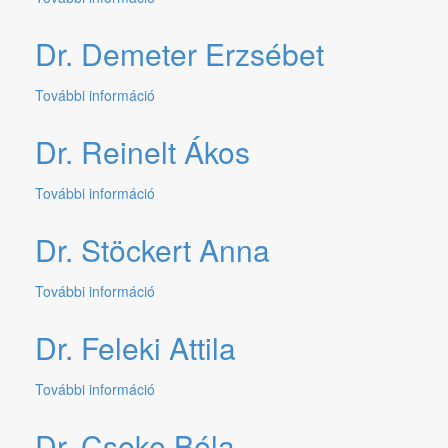
Vadkerti
Erzsébet
Dr. Demeter Erzsébet
tartalommal
kapcsolatosan
További információ
Dr.
Demeter
Erzsébet
Dr. Reinelt Ákos
tartalommal
kapcsolatosan
További információ
Dr.
Reinelt
Ákos
Dr. Stöckert Anna
tartalommal
kapcsolatosan
További információ
Dr.
Stöckert
Anna
Dr. Feleki Attila
tartalommal
kapcsolatosan
További információ
Dr.
Feleki
Attila
Dr. Cseke Béla