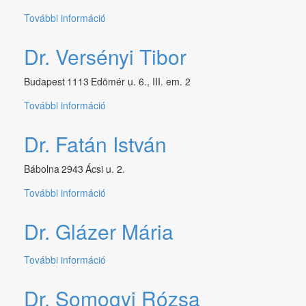
További információ
Dr.
Büky
Anikó
Dr. Versényi Tibor
tartalommal
kapcsolatosan
Budapest
1113
Edömér u. 6., III. em. 2
További információ
Dr.
Versényi
Tibor
Dr. Fatán István
tartalommal
kapcsolatosan
Bábolna
2943
Ácsi u. 2.
További információ
Dr.
Fatán
István
Dr. Glázer Mária
tartalommal
kapcsolatosan
További információ
Dr.
Glázer
Mária
Dr. Somogyi Rózsa
tartalommal