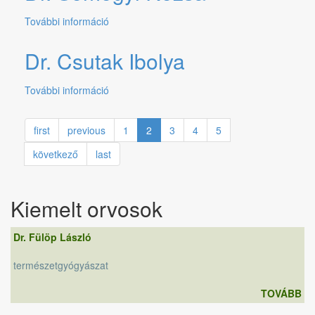
kapcsolatosan
További információ
Dr.
Somogyi
Rózsa
Dr. Csutak Ibolya
tartalommal
kapcsolatosan
További információ
Dr.
Csutak
Ibolya
first
previous
1
2
3
4
5
tartalommal
kapcsolatosan
következő
last
Kiemelt orvosok
Dr. Fülöp László
természetgyógyászat
TOVÁBB