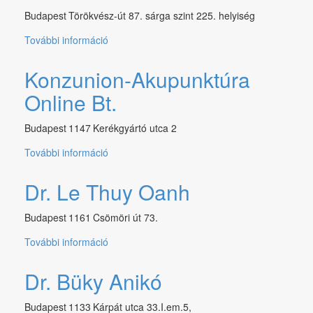
kapcsolatosan
Budapest
Törökvész-út 87. sárga szint 225. helyiség
További információ
Dr.
Kertész
Mária
Konzunion-Akupunktúra
tartalommal
Online Bt.
kapcsolatosan
Budapest
1147
Kerékgyártó utca 2
További információ
Konzunion-
Akupunktúra
Online
Dr. Le Thuy Oanh
Bt.
tartalommal
Budapest
1161
Csömöri út 73.
kapcsolatosan
További információ
Dr.
Le
Thuy
Dr. Büky Anikó
Oanh
tartalommal
Budapest
1133
Kárpát utca 33.I.em.5,
kapcsolatosan