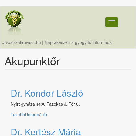
Ugrás
a
tartalomra
Toggle navig
orvosiszaknevsor.hu | Naprakészen a gyógyító információ
Akupunktőr
Dr. Kondor László
Nyíregyháza
4400
Fazekas J. Tér 8.
További információ
Dr.
Kondor
László
Dr. Kertész Mária
tartalommal